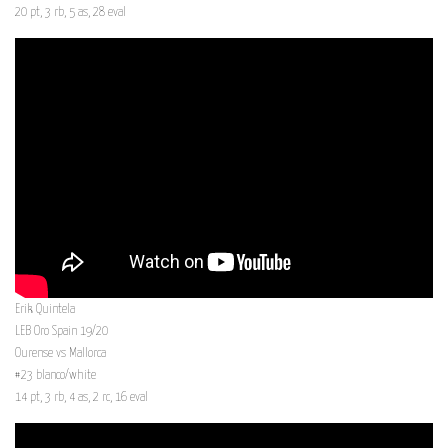
20 pt, 3 rb, 5 as, 28 eval
Erik Quintela
LEB Oro Spain 19/20
Ourense vs Mallorca
#23 blanco/white
14 pt, 3 rb, 4 as, 2 rc, 16 eval