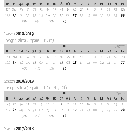
Min
Pt
2pA
2pC
3pA
3pC
FtA
FtC
DfR
OfR
As
St
To
Bs
BsR
FauR
Fau
Eva
407
188
59
29
72
31
44
37
44
14
62
27
34
0
3
62
54
228
17,7
8,2
2,6
1,3
3,1
1,3
1,9
1,6
1,9
0,6
2,7
1,2
1,5
0,0
0,1
2,7
2,3
9,9
49%
43%
84%
2,5
Season
2018/2019
Iberojet Palma (España LEB Oro)
REB
34 games
Min
Pt
2pA
2pC
3pA
3pC
FtA
FtC
DfR
OfR
As
St
To
Bs
BsR
FauR
Fau
Eva
564
219
103
52
61
24
47
43
60
28
60
46
44
0
7
73
80
263
16,6
6,4
3,0
1,5
1,8
0,7
1,4
1,3
1,8
0,8
1,8
1,4
1,3
0,0
0,2
2,1
2,4
7,7
50%
39%
91%
2,6
Season
2018/2019
Iberojet Palma (España LEB Oro Play-Off)
REB
7 games
Min
Pt
2pA
2pC
3pA
3pC
FtA
FtC
DfR
OfR
As
St
To
Bs
BsR
FauR
Fau
Eva
145
47
34
11
22
5
16
10
4
7
12
17
16
0
2
16
19
20
20,7
6,7
4,9
1,6
3,1
0,7
2,3
1,4
0,6
1,0
1,7
2,4
2,3
0,0
0,3
2,3
2,7
2,9
32%
22%
62%
1,6
Season
2017/2018