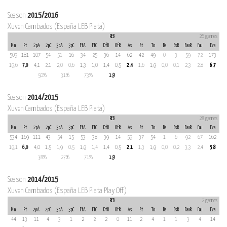
Season
2015/2016
Xuven Cambados (España LEB Plata)
REB
26 games
Min
Pt
2pA
2pC
3pA
3pC
FtA
FtC
DfR
OfR
As
St
To
Bs
BsR
FauR
Fau
Eva
509
181
107
54
51
16
34
25
36
14
62
42
49
0
3
59
72
173
19,6
7,0
4,1
2,1
2,0
0,6
1,3
1,0
1,4
0,5
2,4
1,6
1,9
0,0
0,1
2,3
2,8
6,7
50%
31%
73%
1,9
Season
2014/2015
Xuven Cambados (España LEB Plata)
REB
28 games
Min
Pt
2pA
2pC
3pA
3pC
FtA
FtC
DfR
OfR
As
St
To
Bs
BsR
FauR
Fau
Eva
534
169
111
43
54
15
53
38
39
14
59
37
54
1
6
92
67
162
19,1
6,0
4,0
1,5
1,9
0,5
1,9
1,4
1,4
0,5
2,1
1,3
1,9
0,0
0,2
3,3
2,4
5,8
38%
27%
71%
1,9
Season
2014/2015
Xuven Cambados (España LEB Plata Play Off)
REB
2 games
Min
Pt
2pA
2pC
3pA
3pC
FtA
FtC
DfR
OfR
As
St
To
Bs
BsR
FauR
Fau
Eva
44
13
11
4
3
1
2
2
2
0
11
2
4
1
1
3
4
14