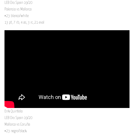
LEB Oro Spain 19/20
Palencia vs Mallorca
#23 blanco/white
13 pt, 7 rb, 4 as, 3 rc, 21 eval
Erik Quintela
LEB Oro Spain 19/20
Mallorca vs Coruña
#23 negro/black