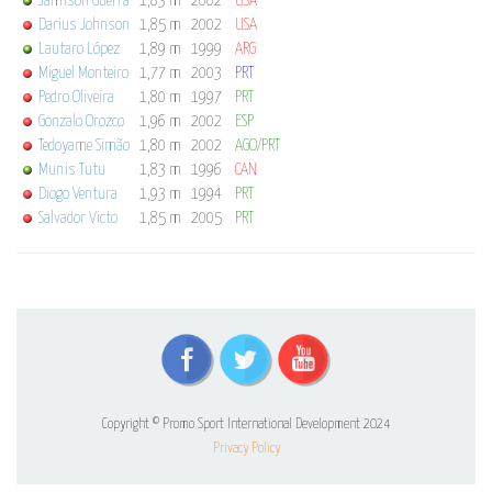
Jamison Guerra
1,83 m
2002
USA
Darius Johnson
1,85 m
2002
USA
Lautaro López
1,89 m
1999
ARG
Miguel Monteiro
1,77 m
2003
PRT
Pedro Oliveira
1,80 m
1997
PRT
Gonzalo Orozco
1,96 m
2002
ESP
Tedoyame Simão
1,80 m
2002
AGO/PRT
Munis Tutu
1,83 m
1996
CAN
Diogo Ventura
1,93 m
1994
PRT
Salvador Victo
1,85 m
2005
PRT
Copyright © Promo Sport International Development 2024
Privacy Policy