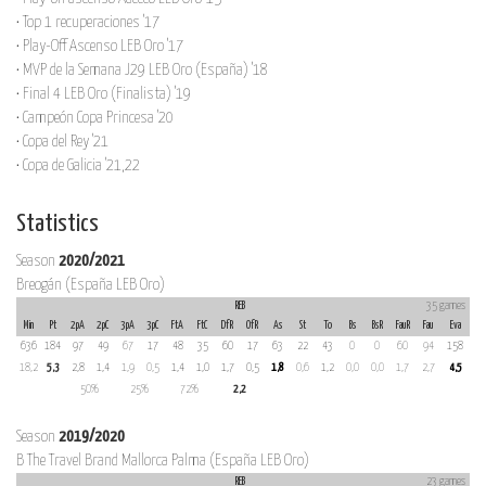
• Top 1 recuperaciones '17
• Play-Off Ascenso LEB Oro '17
• MVP de la Semana J29 LEB Oro (España) '18
• Final 4 LEB Oro (Finalista) '19
• Campeón Copa Princesa '20
• Copa del Rey '21
• Copa de Galicia '21,22
Statistics
Season
2020/2021
Breogán (España LEB Oro)
REB
35 games
Min
Pt
2pA
2pC
3pA
3pC
FtA
FtC
DfR
OfR
As
St
To
Bs
BsR
FauR
Fau
Eva
636
184
97
49
67
17
48
35
60
17
63
22
43
0
0
60
94
158
18,2
5,3
2,8
1,4
1,9
0,5
1,4
1,0
1,7
0,5
1,8
0,6
1,2
0,0
0,0
1,7
2,7
4,5
50%
25%
72%
2,2
Season
2019/2020
B The Travel Brand Mallorca Palma (España LEB Oro)
REB
23 games