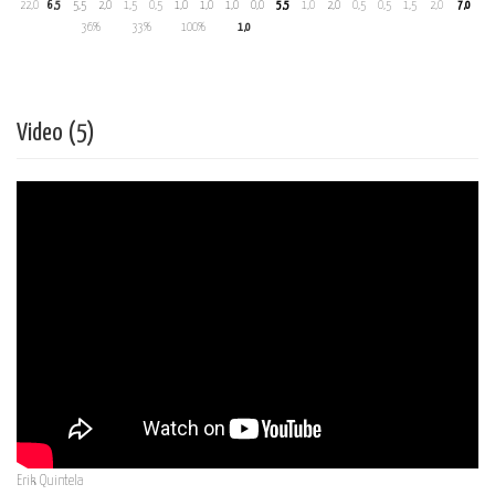
22,0
6,5
5,5
2,0
1,5
0,5
1,0
1,0
1,0
0,0
5,5
1,0
2,0
0,5
0,5
1,5
2,0
7,0
36%
33%
100%
1,0
Video (5)
Erik Quintela