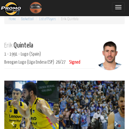
Toggle
naviga
Home
Basketball
List of Players
Erik
Quintela
Quintela
Erik
1 - 1991 - Lugo (Spain)
Breogan Lugo (Liga Endesa ESP) 26/27
Signed