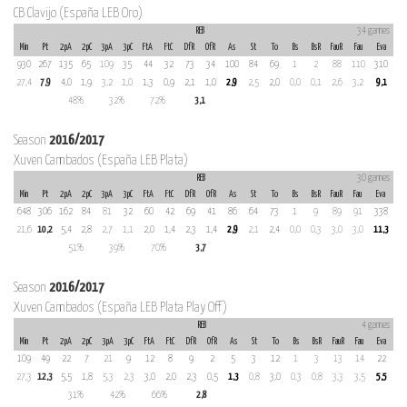
CB Clavijo (España LEB Oro)
REB
34 games
Min
Pt
2pA
2pC
3pA
3pC
FtA
FtC
DfR
OfR
As
St
To
Bs
BsR
FauR
Fau
Eva
930
267
135
65
109
35
44
32
73
34
100
84
69
1
2
88
110
310
27,4
7,9
4,0
1,9
3,2
1,0
1,3
0,9
2,1
1,0
2,9
2,5
2,0
0,0
0,1
2,6
3,2
9,1
48%
32%
72%
3,1
Season
2016/2017
Xuven Cambados (España LEB Plata)
REB
30 games
Min
Pt
2pA
2pC
3pA
3pC
FtA
FtC
DfR
OfR
As
St
To
Bs
BsR
FauR
Fau
Eva
648
306
162
84
81
32
60
42
69
41
86
64
73
1
9
89
91
338
21,6
10,2
5,4
2,8
2,7
1,1
2,0
1,4
2,3
1,4
2,9
2,1
2,4
0,0
0,3
3,0
3,0
11,3
51%
39%
70%
3,7
Season
2016/2017
Xuven Cambados (España LEB Plata Play Off)
REB
4 games
Min
Pt
2pA
2pC
3pA
3pC
FtA
FtC
DfR
OfR
As
St
To
Bs
BsR
FauR
Fau
Eva
109
49
22
7
21
9
12
8
9
2
5
3
12
1
3
13
14
22
27,3
12,3
5,5
1,8
5,3
2,3
3,0
2,0
2,3
0,5
1,3
0,8
3,0
0,3
0,8
3,3
3,5
5,5
31%
42%
66%
2,8