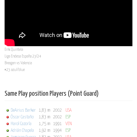
Erik Quintela
Liga Endesa España 23/24
Breogan vs Valencia
#23 azul/blue
Same Play position Players (Point Guard)
DeAirius Barker
1,83 m
2002
USA
Óscar Castaño
1,83 m
2002
ESP
Harol Cazorla
1,75 m
1991
VEN
Adrián Chapela
1,92 m
1994
ESP