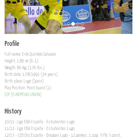
Profile
Full name: Erik Quintela Salvador
Height: 1,86 m (6-1)
Weigth: 80 kg. (176 lbs.)
Birth date: 17/8/1991 (34 years)
Birth place: Lugo (Spain)
Play Position: Point Guard (1)
ESP (EUROPEAN UNION)
History
10/11- Liga EBA España - Estudiantes Lugo
11/12- Liga EBA España - Estudiantes Lugo
12/13 - LEB Oro España - Breogan Lugo - 12 games: 1 ppg, 33% 3 point.