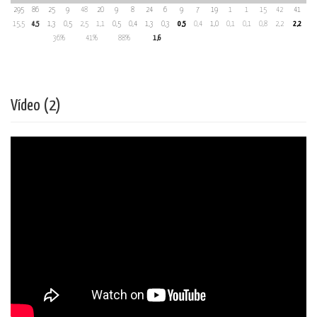
295
86
25
9
48
20
9
8
24
6
9
7
19
1
1
15
42
41
15,5
4,5
1,3
0,5
2,5
1,1
0,5
0,4
1,3
0,3
0,5
0,4
1,0
0,1
0,1
0,8
2,2
2,2
36%
41%
88%
1,6
Vídeo (2)