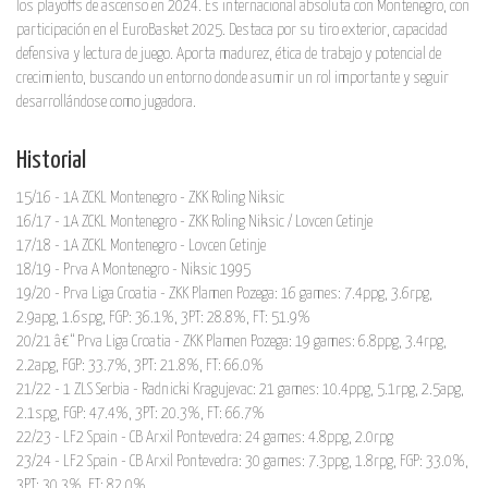
los playoffs de ascenso en 2024. Es internacional absoluta con Montenegro, con
participación en el EuroBasket 2025. Destaca por su tiro exterior, capacidad
defensiva y lectura de juego. Aporta madurez, ética de trabajo y potencial de
crecimiento, buscando un entorno donde asumir un rol importante y seguir
desarrollándose como jugadora.
Historial
15/16 - 1A ZCKL Montenegro - ZKK Roling Niksic
16/17 - 1A ZCKL Montenegro - ZKK Roling Niksic / Lovcen Cetinje
17/18 - 1A ZCKL Montenegro - Lovcen Cetinje
18/19 - Prva A Montenegro - Niksic 1995
19/20 - Prva Liga Croatia - ZKK Plamen Pozega: 16 games: 7.4ppg, 3.6rpg,
2.9apg, 1.6spg, FGP: 36.1%, 3PT: 28.8%, FT: 51.9%
20/21 â€“ Prva Liga Croatia - ZKK Plamen Pozega: 19 games: 6.8ppg, 3.4rpg,
2.2apg, FGP: 33.7%, 3PT: 21.8%, FT: 66.0%
21/22 - 1 ZLS Serbia - Radnicki Kragujevac: 21 games: 10.4ppg, 5.1rpg, 2.5apg,
2.1spg, FGP: 47.4%, 3PT: 20.3%, FT: 66.7%
22/23 - LF2 Spain - CB Arxil Pontevedra: 24 games: 4.8ppg, 2.0rpg
23/24 - LF2 Spain - CB Arxil Pontevedra: 30 games: 7.3ppg, 1.8rpg, FGP: 33.0%,
3PT: 30.3%, FT: 82.0%