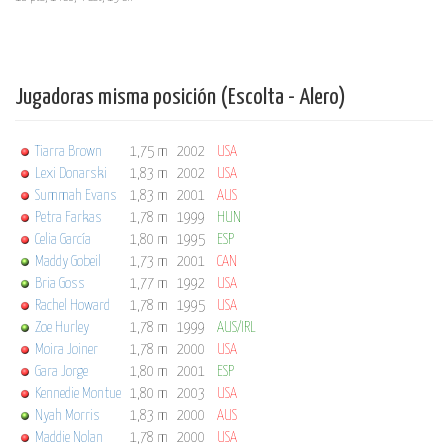
Jugadoras misma posición (Escolta - Alero)
Tiarra Brown
1,75 m
2002
USA
Lexi Donarski
1,83 m
2002
USA
Summah Evans
1,83 m
2001
AUS
Petra Farkas
1,78 m
1999
HUN
Celia García
1,80 m
1995
ESP
Maddy Gobeil
1,73 m
2001
CAN
Bria Goss
1,77 m
1992
USA
Rachel Howard
1,78 m
1995
USA
Zoe Hurley
1,78 m
1999
AUS/IRL
Moira Joiner
1,78 m
2000
USA
Gara Jorge
1,80 m
2001
ESP
Kennedie Montue
1,80 m
2003
USA
Nyah Morris
1,83 m
2000
AUS
Maddie Nolan
1,78 m
2000
USA