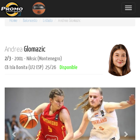
Toggle
naviga
Home
Baloncesto
Listado
Andrea
Glomazic
Glomazic
Andrea
2/3
- 2001 - Niksic (Montenegro)
CB Isla Bonita (LF2 ESP) 25/26
Disponible