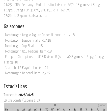
24/25 - DBBL Germany - Medical Instinct Veilchen BG74: 18 games: 1.8ppg,
1.1rpg, 0.7apg, FGP: 31.0%, 3PT: 15.0%, FT: 62.5%
25/26 - LF2 Spain - CB Isla Bonita
Galardones
· Montenegrin League Regular Season Runner-Up -17,18
· Montenegrin League Finalist -17,18
· Montenegrin Cup Finalist -18
· Montenegrin U18 National Team -18
· European Championship U18 Division B (Austria): 8 games: 1.6ppg, 1.1rpg,
1.3apg -18
· Spanish LF2 Playoffs Finalist -24
· Montenegrin National Team -25,26
Estadísticas
Temporada
2025/2026
CB Isla Bonita (España LF2)
REB
19 partidos
Min
Pt
2pI
2pC
3pI
3pC
TlI
TlC
RDf
ROf
As
Re
Bp
Tf
Tc
Fr
Fc
Val