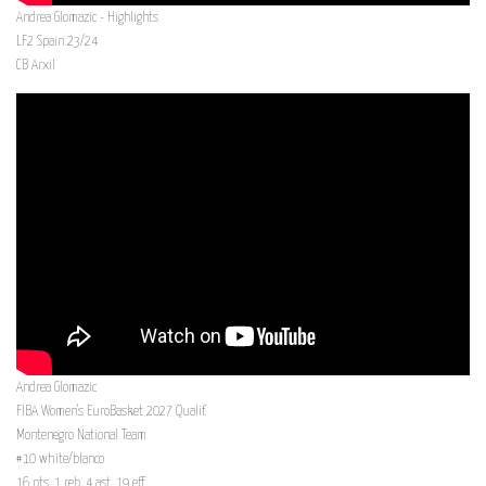
Andrea Glomazic - Highlights
LF2 Spain 23/24
CB Arxil
Andrea Glomazic
FIBA Women's EuroBasket 2027 Qualif.
Montenegro National Team
#10 white/blanco
16 pts, 1 reb, 4 ast, 19 eff