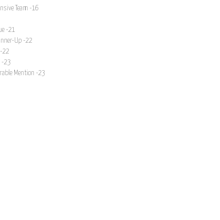
ensive Team -16
ue -21
Runner-Up -22
 -22
) -23
rable Mention -23