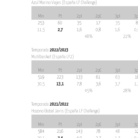
Azul Marino Viajes (España LF Challenge)
Min
Pt
2pI
2pC
3pI
3p
253
60
35
17
35
8
11,5
2,7
1,6
0,8
1,6
0,
48%
22%
Temporada
2022/2023
Mutilbasket (España LF2)
Min
Pt
2pI
2pC
3pI
3p
519
223
133
61
63
1
30,5
13,1
7,8
3,6
3,7
1,
45%
28%
Temporada
2021/2022
Hozono Global Jairis (España LF Challenge)
Min
Pt
2pI
2pC
3pI
3p
584
216
143
78
48
1