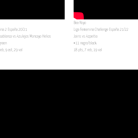
Bea Royo
ina 2 España 20/21
Liga Femenina Challenge España 21/22
ablanca vs Azulejos Moncayo Helios
Jairis vs Azpeitia
green
#11 negro/black
eb, 9 ast, 29 val
18 pts, 7 reb, 19 val