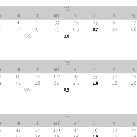
REB
C
TlI
TlC
RDf
ROf
As
Re
Bp
4
2
33
12
15
8
17
4
0,2
0,1
1,5
0,5
0,7
0,4
0,8
50%
2,0
REB
C
TlI
TlC
RDf
ROf
As
Re
Bp
8
69
47
102
43
33
30
44
1
4,1
2,8
6,0
2,5
1,9
1,8
2,6
68%
8,5
REB
C
TlI
TlC
RDf
ROf
As
Re
Bp
2
42
24
109
47
56
29
45