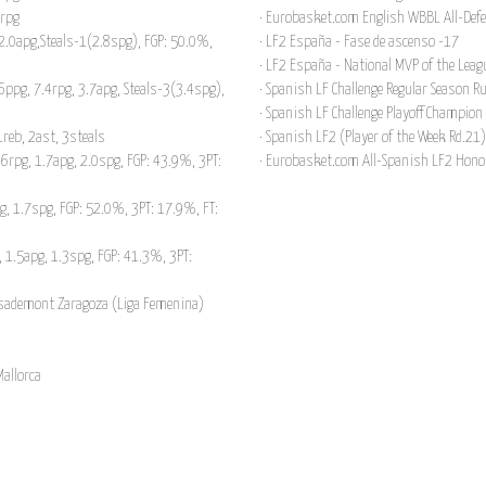
1rpg
· Eurobasket.com English WBBL All-Def
2.0apg,Steals-1(2.8spg), FGP: 50.0%,
· LF2 España - Fase de ascenso -17
· LF2 España - National MVP of the Leag
ppg, 7.4rpg, 3.7apg, Steals-3(3.4spg),
· Spanish LF Challenge Regular Season 
· Spanish LF Challenge Playoff Champion
reb, 2ast, 3steals
· Spanish LF2 (Player of the Week Rd.21
.6rpg, 1.7apg, 2.0spg, FGP: 43.9%, 3PT:
· Eurobasket.com All-Spanish LF2 Hono
g, 1.7spg, FGP: 52.0%, 3PT: 17.9%, FT:
 1.5apg, 1.3spg, FGP: 41.3%, 3PT:
asademont Zaragoza (Liga Femenina)
Mallorca