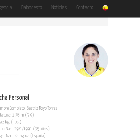
gencia
Baloncesto
Noticias
Contacto
icha Personal
mbre Completo: Beatriz Royo Torres
tatura: 1,76 m (5-9)
so: kg. ( lbs.)
cha Nac.: 29/1/1991 (35 años)
gar Nac.: Zaragoza (España)