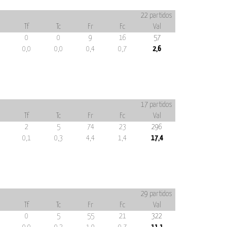
22 partidos
Tf
Tc
Fr
Fc
Val
0
0
9
16
57
0,0
0,0
0,4
0,7
2,6
17 partidos
Tf
Tc
Fr
Fc
Val
2
5
74
23
296
0,1
0,3
4,4
1,4
17,4
29 partidos
Tf
Tc
Fr
Fc
Val
0
5
55
21
322