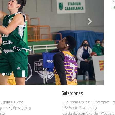
Po
ES
Galardones
 19 games: 1.6ppg
· LF2 España Group B - Subcampeón Liga
 games: 3.6ppg, 3.3rpg
· LF2 España Finalista -13
1rpg
· Eurobasket.com All-English WBBL 2nd