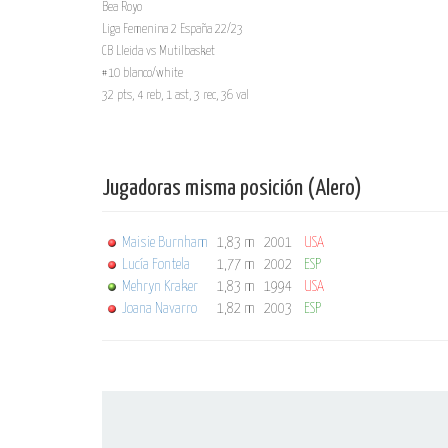
Bea Royo
Liga Femenina 2 España 22/23
CB Lleida vs Mutilbasket
#10 blanco/white
32 pts, 4 reb, 1 ast, 3 rec, 36 val
Jugadoras misma posición (Alero)
Maisie Burnham
1,83 m
2001
USA
Lucía Fontela
1,77 m
2002
ESP
Mehryn Kraker
1,83 m
1994
USA
Joana Navarro
1,82 m
2003
ESP