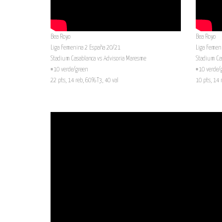
Bea Royo
Bea Royo
Liga Femenina 2 España 20/21
Liga Femen
Stadium Casablanca vs Advisoria Maresme
Stadium Cas
#10 verde/green
#10 verde/
22 pts, 14 reb, 60%T3, 40 val
10 pts, 14 r