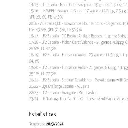
14/15 - LF España - Mann Filter Zaragoza - 19 games: 1.3ppg, 1.
15/16 - UK WBBL - Sevenoaks Suns - 17 games: 14.2ppg, 7.5rpg, 
3PT: 28.3%, FT: 57.8%
2016 - Australia QBL - Toowoomba Mountaineers - 14 games: 19.6
FGP: 43.6%, 3PT: 31.3%, FT: 50.9%
16/17 - LF2 España - C.D Basket Antiguo Boscos - 1 game: 6pts, 1
17/18 - LF2 España - Picken Claret Valencia - 29 games: 9.8ppg, 6
28.6%, FT: 47.3%
18/19 - LF2 España - Fundacion Ardoi - 23 games: 11.5ppg, 4.1rp
64.3%
19/20 - LF2 España - Fundacion Ardoi - 21 games: 8.6ppg, 4.1rpg,
35.1%, FT: 77.3%
20/21 - LF2 España - Stadium Casablanca - Played a game with C
21/22 - Liga Challenge España - AC Jairis
22/23 - LF2 España - Aranguren Mutilbasket
23/24 - LF Challenge España - Club Sant Josep Azul Marino Viajes 
Estadísticas
Temporada
2023/2024