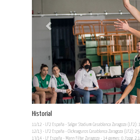
Historial
11/12 - LF2 España - Salgar Stadium Casablanca Zaragoza (LF2):
12/13 - LF2 España - Clickseguros Casablanca Zaragoza (LF2): 25
13/14 - LF España - Mann Filter Zaragoza - 14 games: 0.7ppg, 2.