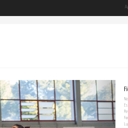
A
F
No
Es
Pe
Fe
Lu