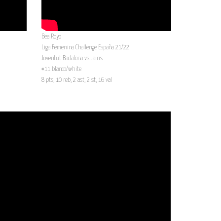
Bea Royo
Liga Femenina Challenge España 21/22
Joventut Badalona vs Jairis
#11 blanco/white
8 pts, 10 reb, 2 ast, 2 st, 16 val