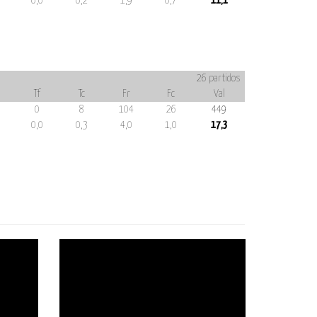
0,0
0,2
1,9
0,7
11,1
26 partidos
Tf
Tc
Fr
Fc
Val
0
8
104
26
449
0,0
0,3
4,0
1,0
17,3