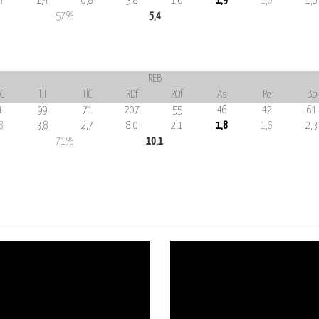
4
1,4
0,8
3,8
1,6
1,9
1,0
1,6
57%
5,4
REB
C
TlI
TlC
RDf
ROf
As
Re
Bp
1
99
71
207
55
46
42
61
8
3,8
2,7
8,0
2,1
1,8
1,6
2,3
71%
10,1