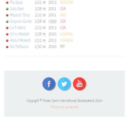
Pip Ajayi
2,01 m
2003
NGA/CAN
Cody Baer
2,08 m
2001
USA
Macachi Braz
2,02 m
2001
ANG
Grayson Carter
2,08 m
1999
USA
Curt Heinz
2,03 m
2003
USA
Chris Maidoh
2,08 m
2000
USA/NGA
Abdul Momoh
2,01 m
2003
USA/NGA
Rui Palhares
2,00 m
2000
PRT
Copyright © Promo Sport International Development 2024
Politica de privacidad