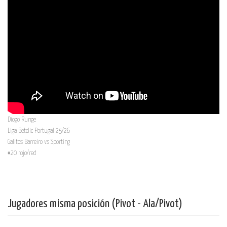
Diogo Runge
Liga Betclic Portugal 25/26
Galitos Barreiro vs Sporting
#20 rojo/red
Jugadores misma posición (Pivot - Ala/Pivot)