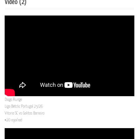
Vídeo (2)
Diogo Runge
Liga Betclic Portugal 25/26
Vitoria SC vs Galitos Barreiro
#20 rojo/red