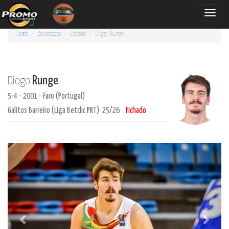
Toggle
naviga
Home
Baloncesto
Listado
Diogo
Runge
Runge
Diogo
5-4 - 2001 - Faro (Portugal)
Galitos Barreiro (Liga Betclic PRT) 25/26
Fichado