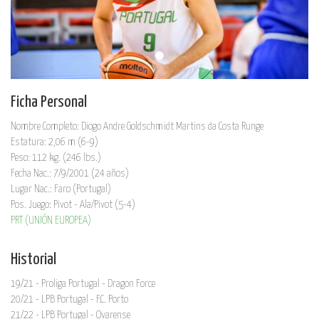
Ficha Personal
Nombre Completo: Diogo Andre Goldschmidt Martins da Costa Runge
Estatura: 2,06 m (6-9)
Peso: 112 kg. (246 lbs.)
Fecha Nac.: 7/9/2001 (24 años)
Lugar Nac.: Faro (Portugal)
Pos. Juego: Pivot - Ala/Pivot (5-4)
PRT (UNIÓN EUROPEA)
Historial
19/21 - Proliga Portugal - Dragon Force
20/21 - LPB Portugal - F.C. Porto
21/22 - LPB Portugal - Ovarense