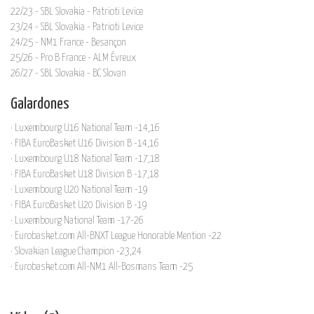
22/23 - SBL Slovakia - Patrioti Levice
23/24 - SBL Slovakia - Patrioti Levice
24/25 - NM1 France - Besançon
25/26 - Pro B France - ALM Évreux
26/27 - SBL Slovakia - BC Slovan
Galardones
· Luxembourg U16 National Team -14,16
· FIBA EuroBasket U16 Division B -14,16
· Luxembourg U18 National Team -17,18
· FIBA EuroBasket U18 Division B -17,18
· Luxembourg U20 National Team -19
· FIBA EuroBasket U20 Division B -19
· Luxembourg National Team -17-26
· Eurobasket.com All-BNXT League Honorable Mention -22
· Slovakian League Champion -23,24
· Eurobasket.com All-NM1 All-Bosmans Team -25