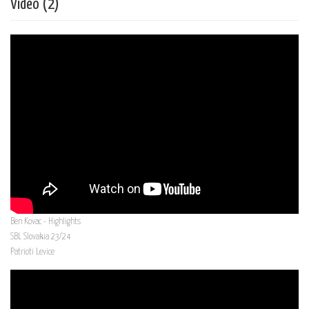
Vídeo (2)
Ben Kovac - Highlights
SBL Slovakia 23/24
Patrioti Levice