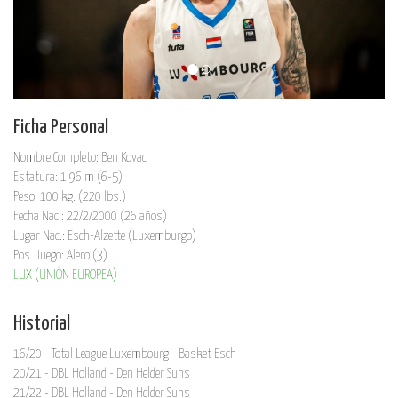
Ficha Personal
Nombre Completo: Ben Kovac
Estatura: 1,96 m (6-5)
Peso: 100 kg. (220 lbs.)
Fecha Nac.: 22/2/2000 (26 años)
Lugar Nac.: Esch-Alzette (Luxemburgo)
Pos. Juego: Alero (3)
LUX (UNIÓN EUROPEA)
Historial
16/20 - Total League Luxembourg - Basket Esch
20/21 - DBL Holland - Den Helder Suns
21/22 - DBL Holland - Den Helder Suns