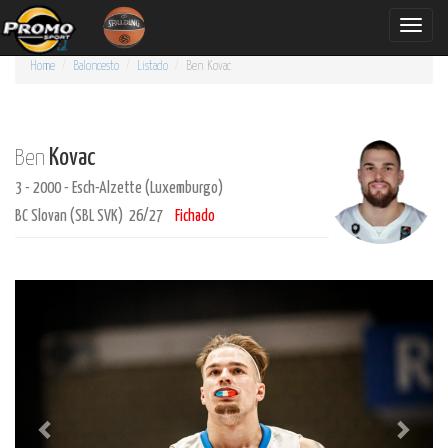
Toggle
naviga
Home
Baloncesto
Listado
Ben
Kovac
Kovac
Ben
3 - 2000 - Esch-Alzette (Luxemburgo)
BC Slovan (SBL SVK) 26/27
Fichado