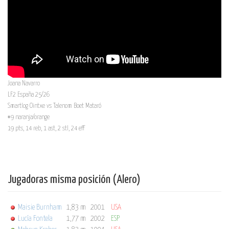
Joana Navarro
LF2 España 25/26
Smartlog Ointxe vs Talenom Boet Mataró
#9 naranja/orange
19 pts, 14 reb, 1 ast, 2 stl, 24 eff
Jugadoras misma posición (Alero)
Maisie Burnham
1,83 m
2001
USA
Lucía Fontela
1,77 m
2002
ESP