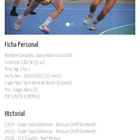
Ficha Personal
Nombre Completo: Joana Navarro Castellà
Estatura: 1,82 m (5-12)
Peso: kg. ( lbs.)
Fecha Nac.: 19/10/2003 (22 años)
Lugar Nac.: Sant Adrià de Besòs (España)
Pos. Juego: Alero (3)
ESP (UNIÓN EUROPEA)
Historial
23/24 - Super Copa Catalunya - Basquet Draft Gramenet
24/25 - Super Copa Catalunya - Basquet Draft Gramenet
25/26 - LF2 España - Boet Mataró