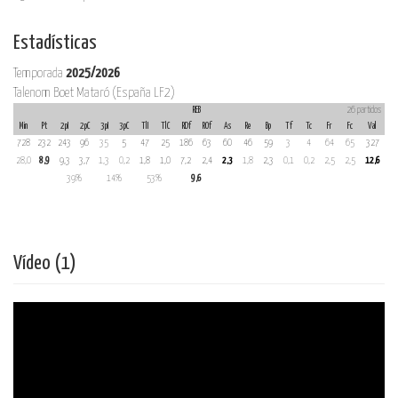
Estadísticas
Temporada
2025/2026
Talenom Boet Mataró (España LF2)
REB
26 partidos
Min
Pt
2pI
2pC
3pI
3pC
TlI
TlC
RDf
ROf
As
Re
Bp
Tf
Tc
Fr
Fc
Val
728
232
243
96
35
5
47
25
186
63
60
46
59
3
4
64
65
327
28,0
8,9
9,3
3,7
1,3
0,2
1,8
1,0
7,2
2,4
2,3
1,8
2,3
0,1
0,2
2,5
2,5
12,6
39%
14%
53%
9,6
Vídeo (1)