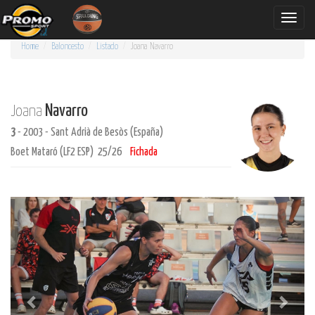
Toggle
naviga
Home
Baloncesto
Listado
Joana
Navarro
Navarro
Joana
3
- 2003 - Sant Adrià de Besòs (España)
Boet Mataró (LF2 ESP) 25/26
Fichada